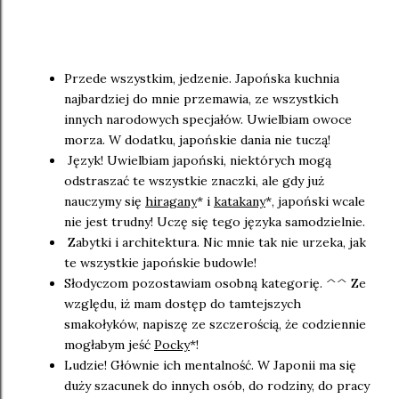
Why do I love Japan?
Przede wszystkim, jedzenie. Japońska kuchnia
najbardziej do mnie przemawia, ze wszystkich
innych narodowych specjałów. Uwielbiam owoce
morza. W dodatku, japońskie dania nie tuczą!
Język! Uwielbiam japoński, niektórych mogą
odstraszać te wszystkie znaczki, ale gdy już
nauczymy się
hiragany
* i
katakany
*, japoński wcale
nie jest trudny! Uczę się tego języka samodzielnie.
Zabytki i architektura. Nic mnie tak nie urzeka, jak
te wszystkie japońskie budowle!
Słodyczom pozostawiam osobną kategorię. ^^ Ze
względu, iż mam dostęp do tamtejszych
smakołyków, napiszę ze szczerością, że codziennie
mogłabym jeść
Pocky
*!
Ludzie! Głównie ich mentalność. W Japonii ma się
duży szacunek do innych osób, do rodziny, do pracy