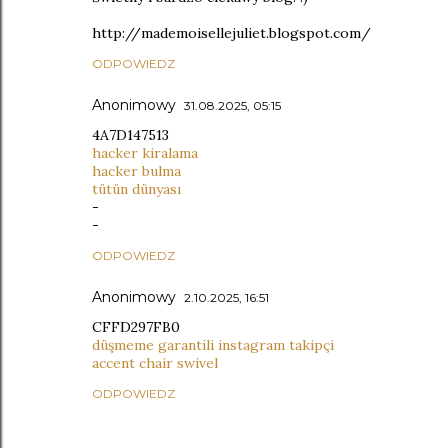
http://mademoisellejuliet.blogspot.com/
ODPOWIEDZ
Anonimowy
31.08.2025, 05:15
4A7D147513
hacker kiralama
hacker bulma
tütün dünyası
-
-
ODPOWIEDZ
Anonimowy
2.10.2025, 16:51
CFFD297FB0
düşmeme garantili instagram takipçi
accent chair swivel
ODPOWIEDZ