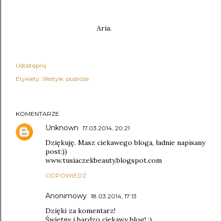
Aria.
Udostępnij
Etykiety:
lifestyle
podróże
KOMENTARZE
Unknown
17.03.2014, 20:21
Dziękuję. Masz ciekawego bloga, ładnie napisany
post:))
www.tusiaczekbeauty.blogspot.com
ODPOWIEDZ
Anonimowy
18.03.2014, 17:13
Dzięki za komentarz!
Świetny i bardzo ciekawy blog! :)