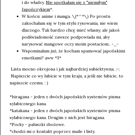
i do władzy.
Nie spotkałam się z "niemiłym"
Japończykiem
*.
W końcu: anime i manga. \(*^*\) Po prostu
zakochałam się w tym stylu rysowania, nie wiem
dlaczego. Tak bardzo chcę mieć własny, ale jakoś
podświadomość zawsze podpowiada mi, aby
narysować mangowe oczy moim postaciom.. -_-
Wspominałam już, że kocham spamować japońskimi
emotkami? aww *3*
Lista mocno okrojona i jak najbardziej subiektywna. ;-;
Napiszcie co wy lubicie w tym kraju, a jeśli nie lubicie, to
napiszcie czemu. : )
*hiragana -
jeden z dwóch japońskich systemów pisma
sylabicznego kana.
*katakana -
jeden z dwóch japońskich systemów pisma
sylabicznego kana. Drugim z nich jest hiragana.
*Pocky - paluszki zbożowe.
*chodzi mi o kontakt poprzez maile i listy.