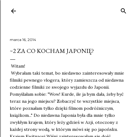
Przejdź do g
marca 16, 2014
~2 ZA CO KOCHAM JAPONIĘ?
Witam!
Wybrałam taki temat, bo niedawno zainteresowały mnie
filmiki pewnego vlogera, który zamieszcza od niedawna
codzienne filmiki ze swojego wyjazdu do Japonii.
Pomyślałam sobie: "Wow! Kurde, ile ja bym dała, żeby być
teraz na jego miejscu? Zobaczyć te wszystkie miejsca,
które poznałam tylko dzięki filmom podróżniczym,
książkom..." Do niedawna Japonia była dla mnie tylko
zwykłym krajem, który leży gdzieś w Azji, otoczony z
każdej strony wodą, w którym mówi się po japońsku.
Krajem Kwitnącej Wiśni zainteresowałam się dość