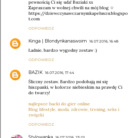
pewnością Ci się uda! Buziaki xx
Zapraszam w wolnej chwili na mój blog ☆
https://dziewczynawczarnymkapeluszu.blogspo
t.com
ODPOWIEDZ
Kinga | Blondynkanaswoim
16.07.2016, 16:48
Ładnie, bardzo wygodny zestaw :)
ODPOWIEDZ
BAZIK
16.07.2016, 17:44
Śliczny zestaw. Bardzo podobają mi się
hiszpanki, w kolorze niebieskim na prawdę Ci
do twarzy!
najlepsze hacki do gier online
Blog lifestyle, moda, zdrowie, trening, seks i
związki
ODPOWIEDZ
Stylowanka
16.07.2016, 23:01