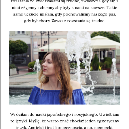
rozstania ze zwierzakami są trudne, zwłaszcza gdy się z
nimi zżyjemy i chcemy aby były z nami na zawsze. Takie
same uczucie miałam, gdy pochowaliśmy naszego psa,
gdy był chory. Zawsze rozstania są trudne.
Wróciłam do nauki japońskiego i rosyjskiego. Uwielbiam
te języki. Myślę, że warto znać chociaż jeden egzotyczny
język. Angielski jest koniecznością, a np. niemiecki,