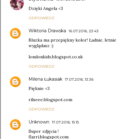
Dzięki Angela <3
ODPOWIEDZ
Wiktoria Drawska
16.07.2016, 23:43
Bluzka ma przepiękny kolor! Ładnie, letnie
wyglądasz :)
londonkidx.blogspot.co.uk
ODPOWIEDZ
Milena Łukasiak
17.07.2016, 13:36
Pięknie <3
rilseee.blogspot.com
ODPOWIEDZ
Unknown
17.07.2016, 15:15
Super zdjęcia !
flarri.blogspot.com