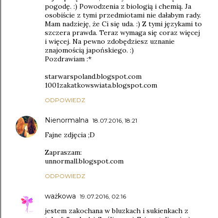
pogodę. :) Powodzenia z biologią i chemią. Ja
osobiście z tymi przedmiotami nie dałabym rady.
Mam nadzieję, że Ci się uda. :) Z tymi językami to
szczera prawda. Teraz wymaga się coraz więcej
i więcej. Na pewno zdobędziesz uznanie
znajomością japońskiego. :)
Pozdrawiam :*
starwarspoland.blogspot.com
1001zakatkowswiata.blogspot.com
ODPOWIEDZ
Nienormalna
18.07.2016, 18:21
Fajne zdjęcia ;D
Zapraszam:
unnormall.blogspot.com
ODPOWIEDZ
ważkowa
19.07.2016, 02:16
jestem zakochana w bluzkach i sukienkach z