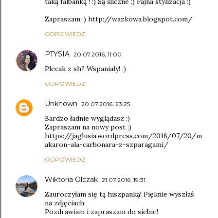
taką falbanką ! :) Są śliczne :) Fajna stylizacja :)
Zapraszam :) http://wazkowa.blogspot.com/
ODPOWIEDZ
PTYSIA
20.07.2016, 11:00
Plecak z sh? Wspaniały! :)
ODPOWIEDZ
Unknown
20.07.2016, 23:25
Bardzo ładnie wyglądasz :)
Zapraszam na nowy post :)
https://jaglusia.wordpress.com/2016/07/20/m
akaron-ala-carbonara-z-szparagami/
ODPOWIEDZ
Wiktoria Olczak
21.07.2016, 19:31
Zauroczyłam się tą hiszpanką! Pięknie wyszłaś
na zdjęciach.
Pozdrawiam i zapraszam do siebie!