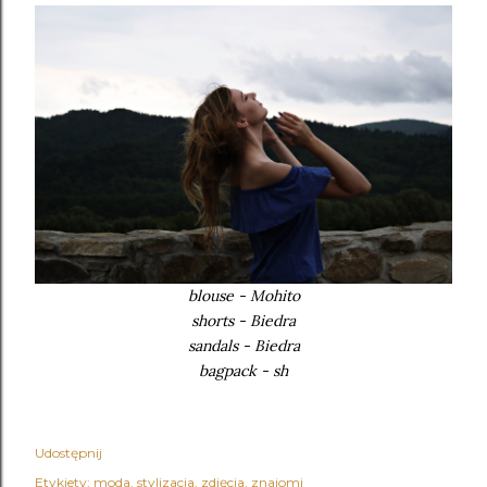
blouse - Mohito
shorts - Biedra
sandals - Biedra
bagpack - sh
Udostępnij
Etykiety:
moda
stylizacja
zdjęcia
znajomi