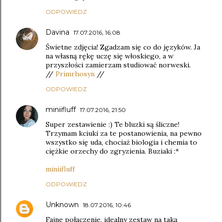
ODPOWIEDZ
Davina
17.07.2016, 16:08
Świetne zdjęcia! Zgadzam się co do języków. Ja
na własną rękę uczę się włoskiego, a w
przyszłości zamierzam studiować norweski.
//
Primrhosyn
//
ODPOWIEDZ
miniifluff
17.07.2016, 21:50
Super zestawienie :) Te bluzki są śliczne!
Trzymam kciuki za te postanowienia, na pewno
wszystko się uda, chociaż biologia i chemia to
ciężkie orzechy do zgryzienia. Buziaki :*
miniifluff
ODPOWIEDZ
Unknown
18.07.2016, 10:46
Fajne połączenie, idealny zestaw na taką