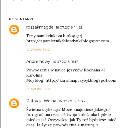
KOMENTARZE
roszakmagda
16.07.2016, 14:52
Trzymam kciuki za biologię :)
http://zpamietnikablondynki.blogspot.com
ODPOWIEDZ
Anonimowy
16.07.2016, 15:17
Powodzenia w nauce języków Kochana <3
Karolina
Mój blog: http://karolinaprzybyl.blogspot.com
ODPOWIEDZ
Patrycja Wolna
16.07.2016, 15:58
Świetna stylizacja! Może znajdziesz jakiegoś
fotografa na czas, aż twoja koleżanka będzie
mieć czas? Oczywiście jak Ty też będziesz mieć
czas. Ja życzę powodzenia z maturą, z