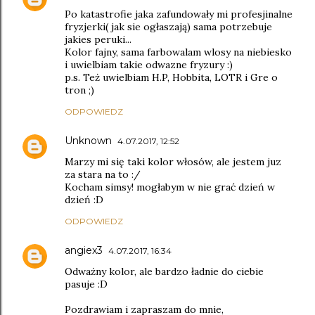
Po katastrofie jaka zafundowały mi profesjinalne
fryzjerki( jak sie ogłaszają) sama potrzebuje
jakies peruki...
Kolor fajny, sama farbowalam wlosy na niebiesko
i uwielbiam takie odwazne fryzury :)
p.s. Też uwielbiam H.P, Hobbita, LOTR i Gre o
tron ;)
ODPOWIEDZ
Unknown
4.07.2017, 12:52
Marzy mi się taki kolor włosów, ale jestem juz
za stara na to :/
Kocham simsy! mogłabym w nie grać dzień w
dzień :D
ODPOWIEDZ
angiex3
4.07.2017, 16:34
Odważny kolor, ale bardzo ładnie do ciebie
pasuje :D
Pozdrawiam i zapraszam do mnie,