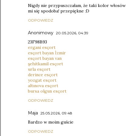
Nigdy nie przypuszczałam, że taki kolor włosów
mi się spodoba! przepiękne :D
ODPOWIEDZ
Anonimowy
20.05.2026, 04:39
23F98B93
ergani esçort
esçort bayan İzmir
esçort bayan van
şehitkamil esçort
urla esçort
derince esçort
yozgat esçort
altınova esçort
bursa olgun esçort
ODPOWIEDZ
Maja
25.05.2026, 09:48
Bardzo w moim guście
ODPOWIEDZ