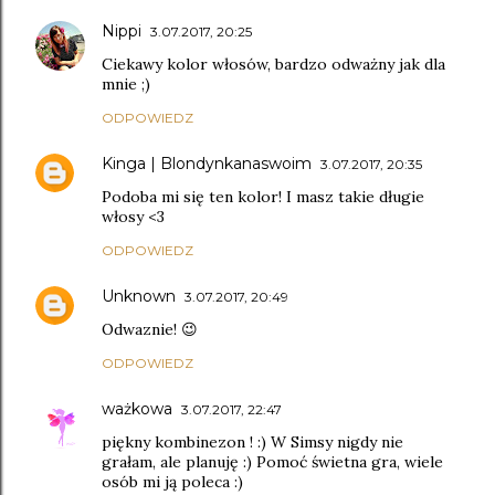
Nippi
3.07.2017, 20:25
Ciekawy kolor włosów, bardzo odważny jak dla
mnie ;)
ODPOWIEDZ
Kinga | Blondynkanaswoim
3.07.2017, 20:35
Podoba mi się ten kolor! I masz takie długie
włosy <3
ODPOWIEDZ
Unknown
3.07.2017, 20:49
Odwaznie! 😉
ODPOWIEDZ
ważkowa
3.07.2017, 22:47
piękny kombinezon ! :) W Simsy nigdy nie
grałam, ale planuję :) Pomoć świetna gra, wiele
osób mi ją poleca :)