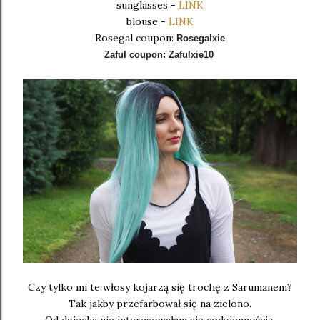
sunglasses -
LINK
blouse -
LINK
Rosegal coupon:
Rosegalxie
Zaful coupon:
Zafulxie10
Czy tylko mi te włosy kojarzą się trochę z Sarumanem?
Tak jakby przefarbował się na zielono.
Od dziecka nie interesowałam się codziennością.