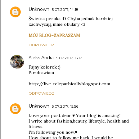
Unknown
5.07.2017, 14:18
Świetna peruka :D Chyba jednak bardziej
zachwycają mnie okulary <3
MÓJ BLOG-ZAPRASZAM
ODPOWIEDZ
Aleks Andra
5.07.2017, 15:17
Fajny kolorek :)
Pozdrawiam
http://live-telepathically.blogspot.com
ODPOWIEDZ
Unknown
5.07.2017, 15:56
Love your post dear ♥ Your blog is amazing!
I write about fashion,beauty, lifestyle, health and
fitness.
I'm following you now.♥
How about to follow me back, I would be