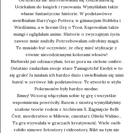
Uciekałam do książek i rysowania. Wymyślałam także
własne fantastyczne historie. W podstawówce
uwielbiałam Harry'ego Pottera, w gimnazjum Hobbita i
Wiedźmina, a w liceum Grę o Tron. Kupowałam także
mangi i oglądałam anime. Historie o zwyczajnym życiu
zawsze mnie nudziły. Potrzebowałam odrobiny magii.
To musiało być oczywiste, że chcę mieć stylizacje z
równie niecodziennymi kolorami włosów!
Niebieski już odznaczyłam, teraz pora na zielone ombre.
Ostatnio znalazłam swoje stare Tamagotchi! Kiedyś w to
się grało! Ja miałam ich bardzo dużo i uwielbiałam się nimi
bawić w zerówce lub podstawówce. Te stworki w stylu
Pokemonów były bardzo modne.
Simsy! Wczoraj włączyłam sobie tę grę i wszystkie
wspomnienia powróciły. Razem z siostrą wymyślałyśmy
szalone teorie rodem z Archiwum X. Zaginięcie Belli
Ćwir, morderstwo w Miłowie, cmentarz Oliwki Widmo...
Ta gra wyzwalała w graczach kreatywność. Wiele osób
robiło simowe fotostory i videostory. Nikt na tym nie