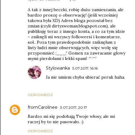
A tak z innej beczki, robię dużo zamieszania, ale
bardzo proszę o obserwację! (jeśli wcześniej
takowa była XD) Adres bloga pozostał bez
zmian (czyli dirtyxwoman.blogspot.com), ale
publikuję teraz z innego konta, a co za tym idzie
- zniknęli mi wszyscy followersi i komentarze,
soł.. Poza tym prawdopodobnie zniknęłam z
listy ludzi mnie obserwujących, więc wolę się
przypomnieć ;___;' Gomen za zawracanie głowy
mymi pierdołami i lekki spam! ^^'
Stylowanka
5.07.2017, 16:16
Ja nie umiem chyba ubierać peruk haha.
ODPOWIEDZ
fromCarolinee
3.07.2017, 20:17
Bardzo mi się podobają Twoje włosy, ale mi
raczej by to nie pasowało. :)
ODPOWIEDZ