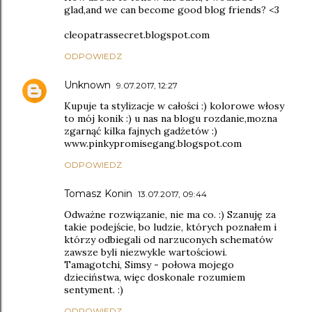
glad,and we can become good blog friends? <3
cleopatrassecret.blogspot.com
ODPOWIEDZ
Unknown
9.07.2017, 12:27
Kupuje ta stylizacje w całości :) kolorowe włosy
to mój konik :) u nas na blogu rozdanie,mozna
zgarnąć kilka fajnych gadżetów :)
www.pinkypromisegang.blogspot.com
ODPOWIEDZ
Tomasz Konin
13.07.2017, 09:44
Odważne rozwiązanie, nie ma co. :) Szanuję za
takie podejście, bo ludzie, których poznałem i
którzy odbiegali od narzuconych schematów
zawsze byli niezwykle wartościowi.
Tamagotchi, Simsy - połowa mojego
dzieciństwa, więc doskonale rozumiem
sentyment. :)
ODPOWIEDZ