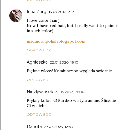
Irina Zorg
13.07.2017, 13:13
I love color hair)
Now I have red hair, but I really want to paint it
in such color)
madmoonpolish.blogspot.com
ODPOWIEDZ
Agnieszka
22.01.2020, 16:10
Piękne wlosy! Kombinezon wygląda świetnie.
ODPOWIEDZ
Niezlywlosek
31.05.2023, 17:06
Piękny kolor <3 Bardzo w stylu anime. Ślicznie
Ci w nich
ODPOWIEDZ
Danuta
27.06.2023, 12:43