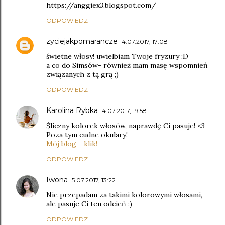
https://anggiex3.blogspot.com/
ODPOWIEDZ
zyciejakpomarancze
4.07.2017, 17:08
świetne włosy! uwielbiam Twoje fryzury :D
a co do Simsów- również mam masę wspomnień
związanych z tą grą ;)
ODPOWIEDZ
Karolina Rybka
4.07.2017, 19:58
Śliczny kolorek włosów, naprawdę Ci pasuje! <3
Poza tym cudne okulary!
Mój blog - klik!
ODPOWIEDZ
Iwona
5.07.2017, 13:22
Nie przepadam za takimi kolorowymi włosami,
ale pasuje Ci ten odcień :)
ODPOWIEDZ