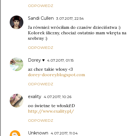
ODPOWIEDZ
Sandi Cullen
3.07.2017, 22:54
Ja również wróciłam do czasów dzieciństwa :)
Kolorek śliczny, chociaż ostatnio mam wkręta na
srebrny :)
ODPOWIEDZ
Dorey ♥
4.07.2017, 01:15
az chce takie wlosy <3
dorey-doorey.blogspot.com
ODPOWIEDZ
exality
4.07.2017, 10:26
oo świetne te włoski!:D
http://www.exality.pl/
ODPOWIEDZ
Unknown
4.07.2017, 11:04