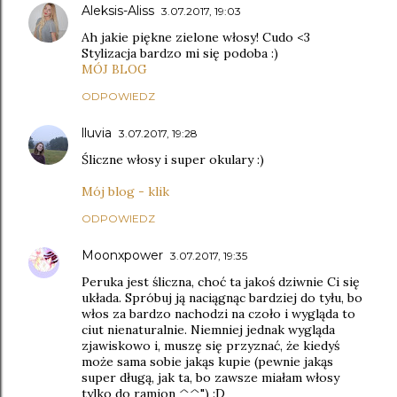
Aleksis-Aliss
3.07.2017, 19:03
Ah jakie piękne zielone włosy! Cudo <3
Stylizacja bardzo mi się podoba :)
MÓJ BLOG
ODPOWIEDZ
lluvia
3.07.2017, 19:28
Śliczne włosy i super okulary :)
Mój blog - klik
ODPOWIEDZ
Moonxpower
3.07.2017, 19:35
Peruka jest śliczna, choć ta jakoś dziwnie Ci się
układa. Spróbuj ją naciągnąc bardziej do tyłu, bo
włos za bardzo nachodzi na czoło i wygląda to
ciut nienaturalnie. Niemniej jednak wygląda
zjawiskowo i, muszę się przyznać, że kiedyś
może sama sobie jakąs kupie (pewnie jakąs
super długą, jak ta, bo zawsze miałam włosy
tylko do ramion ^^") :D