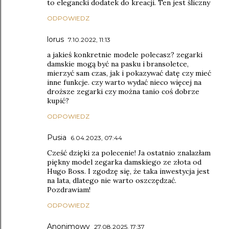
to elegancki dodatek do kreacji. Ten jest śliczny
ODPOWIEDZ
lorus
7.10.2022, 11:13
a jakieś konkretnie modele polecasz? zegarki
damskie mogą być na pasku i bransoletce,
mierzyć sam czas, jak i pokazywać datę czy mieć
inne funkcje. czy warto wydać nieco więcej na
droższe zegarki czy można tanio coś dobrze
kupić?
ODPOWIEDZ
Pusia
6.04.2023, 07:44
Cześć dzięki za polecenie! Ja ostatnio znalazłam
piękny model zegarka damskiego ze złota od
Hugo Boss. I zgodzę się, że taka inwestycja jest
na lata, dlatego nie warto oszczędzać.
Pozdrawiam!
ODPOWIEDZ
Anonimowy
27.08.2025, 17:37