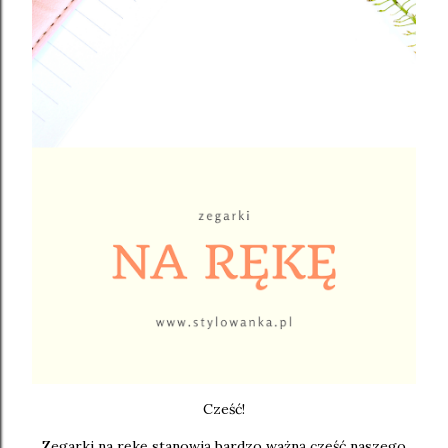
Cześć!
Zegarki na rękę stanowią bardzo ważną część naszego